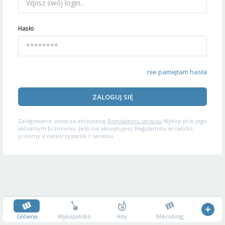
Hasło
nie pamiętam hasła
ZALOGUJ SIĘ
Zalogowanie oznacza akceptację
Regulaminu serwisu
Wykop.pl w jego
aktualnym brzmieniu. Jeśli nie akceptujesz Regulaminu w całości,
prosimy o niekorzystanie z serwisu.
Główna
Wykopalisko
Hity
Mikroblog