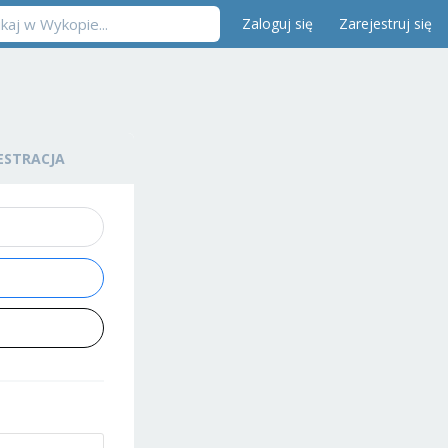
Zaloguj się
Zarejestruj się
ESTRACJA