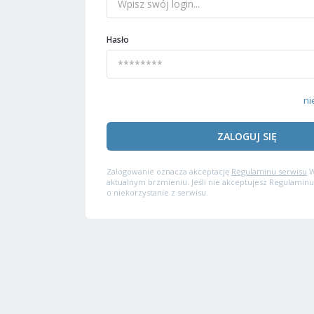
Hasło
ni
ZALOGUJ SIĘ
Zalogowanie oznacza akceptację
Regulaminu serwisu
W
aktualnym brzmieniu. Jeśli nie akceptujesz Regulaminu
o niekorzystanie z serwisu.