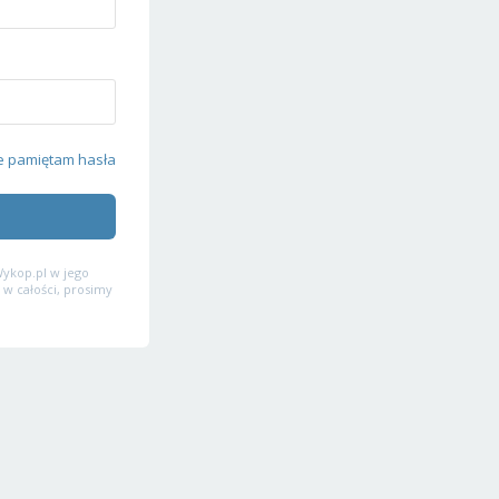
e pamiętam hasła
ykop.pl w jego
 w całości, prosimy