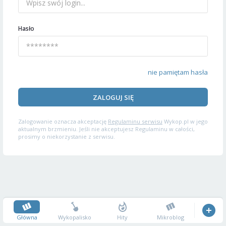
Hasło
nie pamiętam hasła
ZALOGUJ SIĘ
Zalogowanie oznacza akceptację
Regulaminu serwisu
Wykop.pl w jego
aktualnym brzmieniu. Jeśli nie akceptujesz Regulaminu w całości,
prosimy o niekorzystanie z serwisu.
Główna
Wykopalisko
Hity
Mikroblog