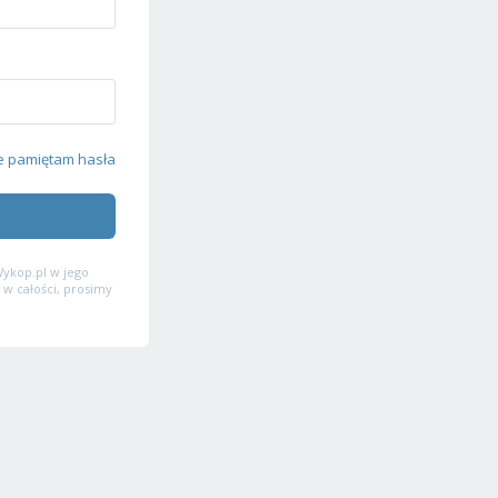
e pamiętam hasła
ykop.pl w jego
 w całości, prosimy