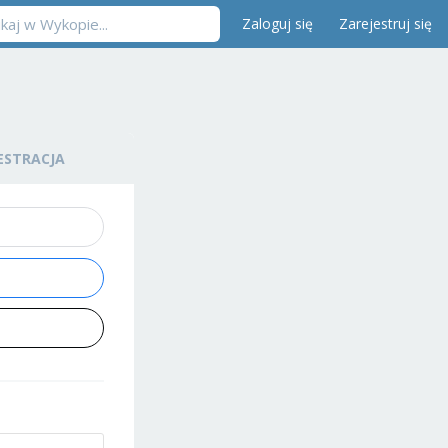
Zaloguj się
Zarejestruj się
ESTRACJA