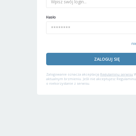
Hasło
ni
ZALOGUJ SIĘ
Zalogowanie oznacza akceptację
Regulaminu serwisu
W
aktualnym brzmieniu. Jeśli nie akceptujesz Regulaminu
o niekorzystanie z serwisu.