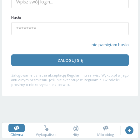
Hasło
nie pamiętam hasła
ZALOGUJ SIĘ
Zalogowanie oznacza akceptację
Regulaminu serwisu
Wykop.pl w jego
aktualnym brzmieniu. Jeśli nie akceptujesz Regulaminu w całości,
prosimy o niekorzystanie z serwisu.
Główna
Wykopalisko
Hity
Mikroblog