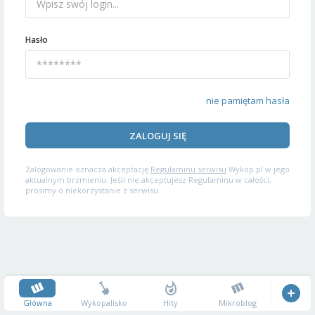
Hasło
nie pamiętam hasła
ZALOGUJ SIĘ
Zalogowanie oznacza akceptację
Regulaminu serwisu
Wykop.pl w jego
aktualnym brzmieniu. Jeśli nie akceptujesz Regulaminu w całości,
prosimy o niekorzystanie z serwisu.
Główna
Wykopalisko
Hity
Mikroblog