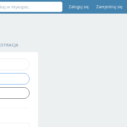
Zaloguj się
Zarejestruj się
ESTRACJA