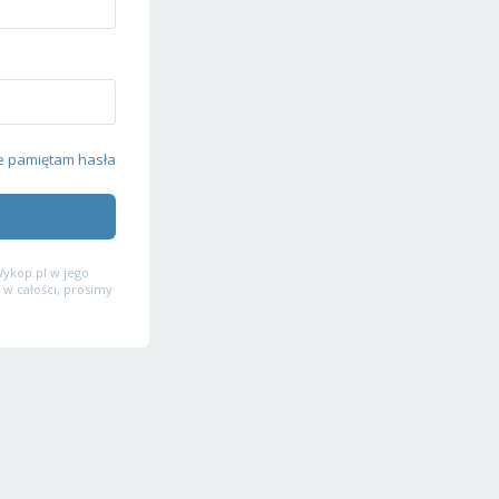
e pamiętam hasła
ykop.pl w jego
 w całości, prosimy