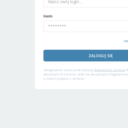
Hasło
ni
ZALOGUJ SIĘ
Zalogowanie oznacza akceptację
Regulaminu serwisu
W
aktualnym brzmieniu. Jeśli nie akceptujesz Regulaminu
o niekorzystanie z serwisu.