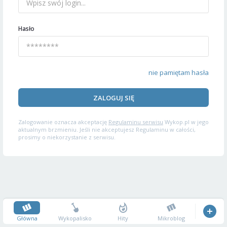
Hasło
nie pamiętam hasła
ZALOGUJ SIĘ
Zalogowanie oznacza akceptację
Regulaminu serwisu
Wykop.pl w jego
aktualnym brzmieniu. Jeśli nie akceptujesz Regulaminu w całości,
prosimy o niekorzystanie z serwisu.
Główna
Wykopalisko
Hity
Mikroblog