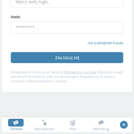
Hasło
nie pamiętam hasła
ZALOGUJ SIĘ
Zalogowanie oznacza akceptację
Regulaminu serwisu
Wykop.pl w jego
aktualnym brzmieniu. Jeśli nie akceptujesz Regulaminu w całości,
prosimy o niekorzystanie z serwisu.
Główna
Wykopalisko
Hity
Mikroblog