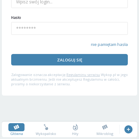
Hasło
nie pamiętam hasła
ZALOGUJ SIĘ
Zalogowanie oznacza akceptację
Regulaminu serwisu
Wykop.pl w jego
aktualnym brzmieniu. Jeśli nie akceptujesz Regulaminu w całości,
prosimy o niekorzystanie z serwisu.
Główna
Wykopalisko
Hity
Mikroblog