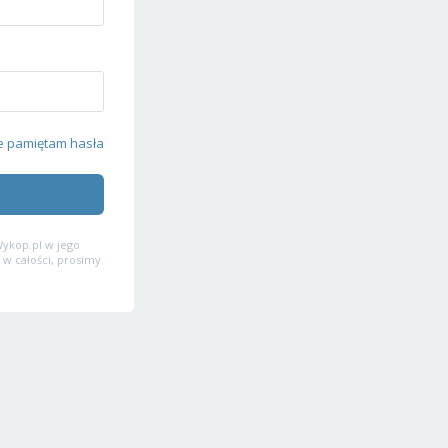
e pamiętam hasła
ykop.pl w jego
 w całości, prosimy