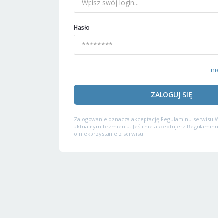
Hasło
ni
ZALOGUJ SIĘ
Zalogowanie oznacza akceptację
Regulaminu serwisu
W
aktualnym brzmieniu. Jeśli nie akceptujesz Regulaminu
o niekorzystanie z serwisu.