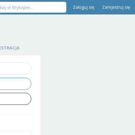
Zaloguj się
Zarejestruj się
ESTRACJA