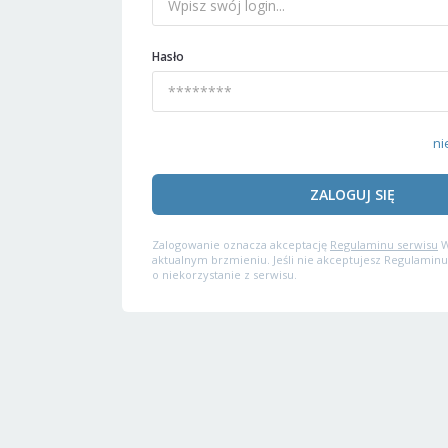
Hasło
ni
ZALOGUJ SIĘ
Zalogowanie oznacza akceptację
Regulaminu serwisu
W
aktualnym brzmieniu. Jeśli nie akceptujesz Regulaminu
o niekorzystanie z serwisu.