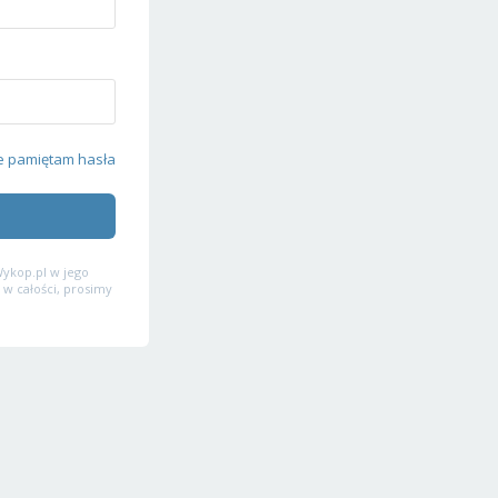
e pamiętam hasła
ykop.pl w jego
 w całości, prosimy