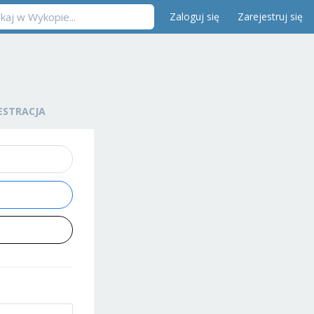
Zaloguj się
Zarejestruj się
ESTRACJA