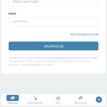
Hasło
nie pamiętam hasła
ZALOGUJ SIĘ
Zalogowanie oznacza akceptację
Regulaminu serwisu
Wykop.pl w jego
aktualnym brzmieniu. Jeśli nie akceptujesz Regulaminu w całości,
prosimy o niekorzystanie z serwisu.
Główna
Wykopalisko
Hity
Mikroblog