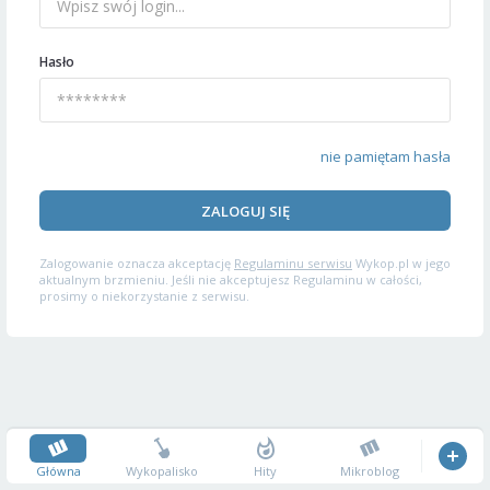
Hasło
nie pamiętam hasła
ZALOGUJ SIĘ
Zalogowanie oznacza akceptację
Regulaminu serwisu
Wykop.pl w jego
aktualnym brzmieniu. Jeśli nie akceptujesz Regulaminu w całości,
prosimy o niekorzystanie z serwisu.
Główna
Wykopalisko
Hity
Mikroblog