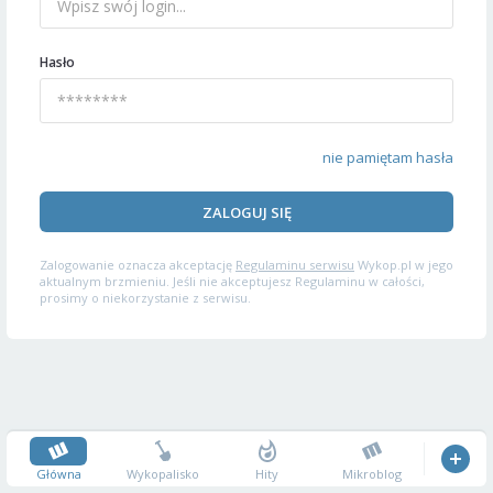
Hasło
nie pamiętam hasła
ZALOGUJ SIĘ
Zalogowanie oznacza akceptację
Regulaminu serwisu
Wykop.pl w jego
aktualnym brzmieniu. Jeśli nie akceptujesz Regulaminu w całości,
prosimy o niekorzystanie z serwisu.
Główna
Wykopalisko
Hity
Mikroblog