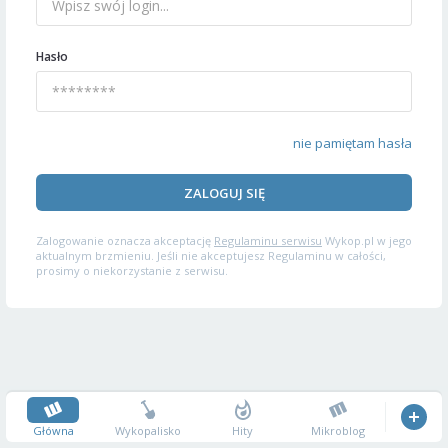
Hasło
nie pamiętam hasła
ZALOGUJ SIĘ
Zalogowanie oznacza akceptację
Regulaminu serwisu
Wykop.pl w jego
aktualnym brzmieniu. Jeśli nie akceptujesz Regulaminu w całości,
prosimy o niekorzystanie z serwisu.
Główna
Wykopalisko
Hity
Mikroblog