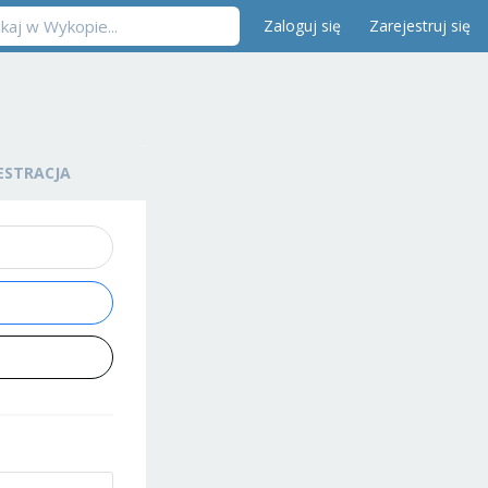
Zaloguj się
Zarejestruj się
ESTRACJA