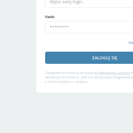
Hasło
ni
ZALOGUJ SIĘ
Zalogowanie oznacza akceptację
Regulaminu serwisu
W
aktualnym brzmieniu. Jeśli nie akceptujesz Regulaminu
o niekorzystanie z serwisu.