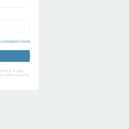
e pamiętam hasła
ykop.pl w jego
 w całości, prosimy