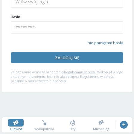
Hasło
nie pamiętam hasła
ZALOGUJ SIĘ
Zalogowanie oznacza akceptację
Regulaminu serwisu
Wykop.pl w jego
aktualnym brzmieniu. Jeśli nie akceptujesz Regulaminu w całości,
prosimy o niekorzystanie z serwisu.
Główna
Wykopalisko
Hity
Mikroblog