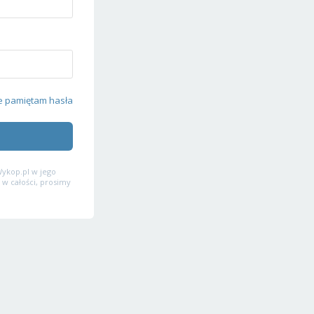
e pamiętam hasła
ykop.pl w jego
 w całości, prosimy