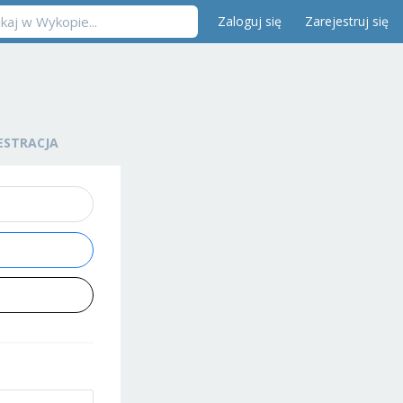
Zaloguj się
Zarejestruj się
ESTRACJA