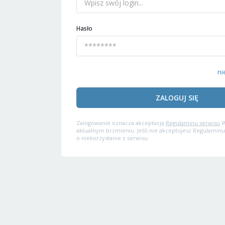
Hasło
ni
ZALOGUJ SIĘ
Zalogowanie oznacza akceptację
Regulaminu serwisu
W
aktualnym brzmieniu. Jeśli nie akceptujesz Regulaminu
o niekorzystanie z serwisu.