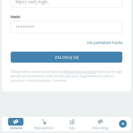
Hasło
nie pamiętam hasła
ZALOGUJ SIĘ
Zalogowanie oznacza akceptację
Regulaminu serwisu
Wykop.pl w jego
aktualnym brzmieniu. Jeśli nie akceptujesz Regulaminu w całości,
prosimy o niekorzystanie z serwisu.
Główna
Wykopalisko
Hity
Mikroblog