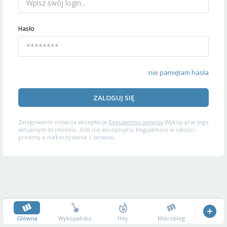
Hasło
nie pamiętam hasła
ZALOGUJ SIĘ
Zalogowanie oznacza akceptację
Regulaminu serwisu
Wykop.pl w jego
aktualnym brzmieniu. Jeśli nie akceptujesz Regulaminu w całości,
prosimy o niekorzystanie z serwisu.
Główna
Wykopalisko
Hity
Mikroblog