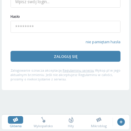
Hasło
nie pamiętam hasła
ZALOGUJ SIĘ
Zalogowanie oznacza akceptację
Regulaminu serwisu
Wykop.pl w jego
aktualnym brzmieniu. Jeśli nie akceptujesz Regulaminu w całości,
prosimy o niekorzystanie z serwisu.
Główna
Wykopalisko
Hity
Mikroblog