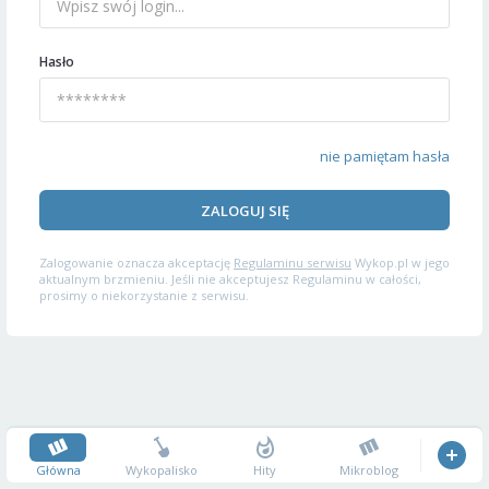
Hasło
nie pamiętam hasła
ZALOGUJ SIĘ
Zalogowanie oznacza akceptację
Regulaminu serwisu
Wykop.pl w jego
aktualnym brzmieniu. Jeśli nie akceptujesz Regulaminu w całości,
prosimy o niekorzystanie z serwisu.
Główna
Wykopalisko
Hity
Mikroblog