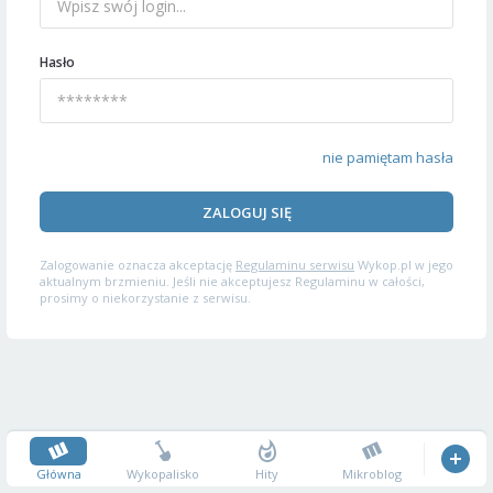
Hasło
nie pamiętam hasła
ZALOGUJ SIĘ
Zalogowanie oznacza akceptację
Regulaminu serwisu
Wykop.pl w jego
aktualnym brzmieniu. Jeśli nie akceptujesz Regulaminu w całości,
prosimy o niekorzystanie z serwisu.
Główna
Wykopalisko
Hity
Mikroblog