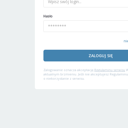
Hasło
ni
ZALOGUJ SIĘ
Zalogowanie oznacza akceptację
Regulaminu serwisu
W
aktualnym brzmieniu. Jeśli nie akceptujesz Regulaminu
o niekorzystanie z serwisu.