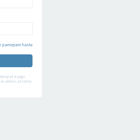
e pamiętam hasła
ykop.pl w jego
 w całości, prosimy