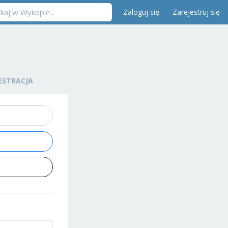
Zaloguj się
Zarejestruj się
ESTRACJA