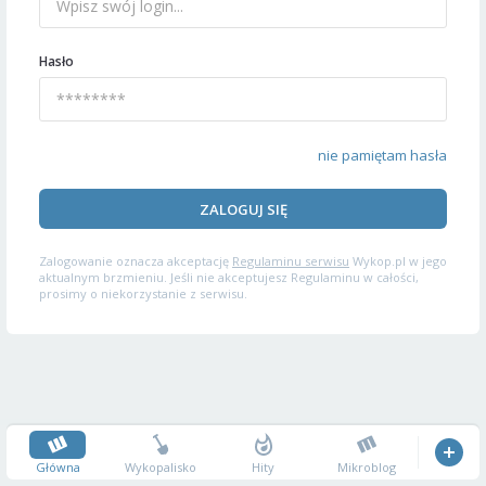
Hasło
nie pamiętam hasła
ZALOGUJ SIĘ
Zalogowanie oznacza akceptację
Regulaminu serwisu
Wykop.pl w jego
aktualnym brzmieniu. Jeśli nie akceptujesz Regulaminu w całości,
prosimy o niekorzystanie z serwisu.
Główna
Wykopalisko
Hity
Mikroblog