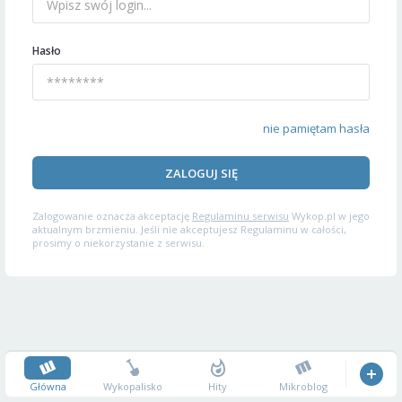
Hasło
nie pamiętam hasła
ZALOGUJ SIĘ
Zalogowanie oznacza akceptację
Regulaminu serwisu
Wykop.pl w jego
aktualnym brzmieniu. Jeśli nie akceptujesz Regulaminu w całości,
prosimy o niekorzystanie z serwisu.
Główna
Wykopalisko
Hity
Mikroblog