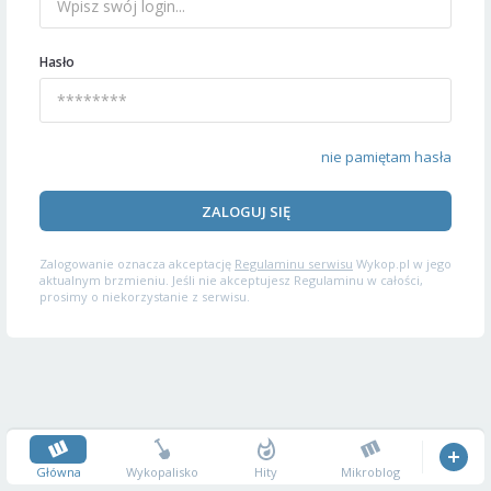
Hasło
nie pamiętam hasła
ZALOGUJ SIĘ
Zalogowanie oznacza akceptację
Regulaminu serwisu
Wykop.pl w jego
aktualnym brzmieniu. Jeśli nie akceptujesz Regulaminu w całości,
prosimy o niekorzystanie z serwisu.
Główna
Wykopalisko
Hity
Mikroblog