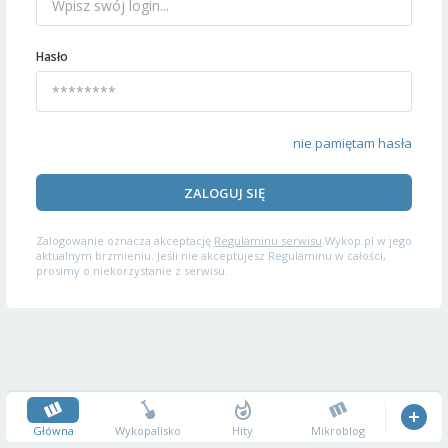
Hasło
nie pamiętam hasła
ZALOGUJ SIĘ
Zalogowanie oznacza akceptację
Regulaminu serwisu
Wykop.pl w jego
aktualnym brzmieniu. Jeśli nie akceptujesz Regulaminu w całości,
prosimy o niekorzystanie z serwisu.
Główna
Wykopalisko
Hity
Mikroblog