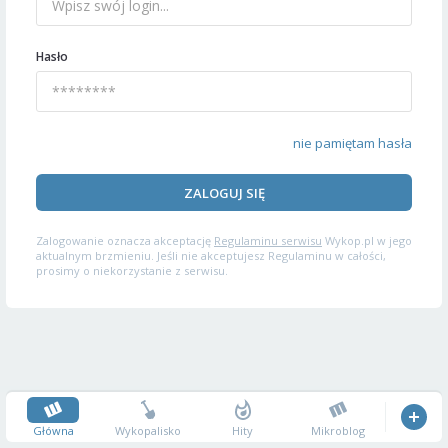
Hasło
nie pamiętam hasła
ZALOGUJ SIĘ
Zalogowanie oznacza akceptację
Regulaminu serwisu
Wykop.pl w jego
aktualnym brzmieniu. Jeśli nie akceptujesz Regulaminu w całości,
prosimy o niekorzystanie z serwisu.
Główna
Wykopalisko
Hity
Mikroblog