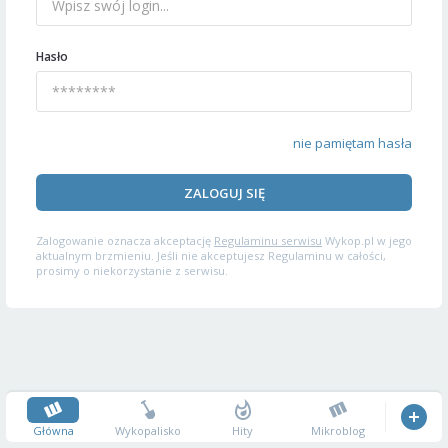
Hasło
nie pamiętam hasła
ZALOGUJ SIĘ
Zalogowanie oznacza akceptację
Regulaminu serwisu
Wykop.pl w jego
aktualnym brzmieniu. Jeśli nie akceptujesz Regulaminu w całości,
prosimy o niekorzystanie z serwisu.
Główna
Wykopalisko
Hity
Mikroblog