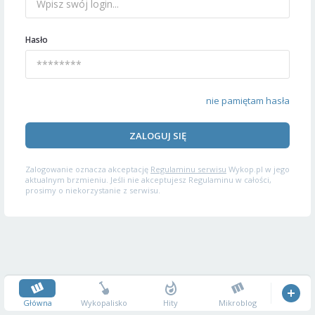
Hasło
nie pamiętam hasła
ZALOGUJ SIĘ
Zalogowanie oznacza akceptację
Regulaminu serwisu
Wykop.pl w jego
aktualnym brzmieniu. Jeśli nie akceptujesz Regulaminu w całości,
prosimy o niekorzystanie z serwisu.
Główna
Wykopalisko
Hity
Mikroblog