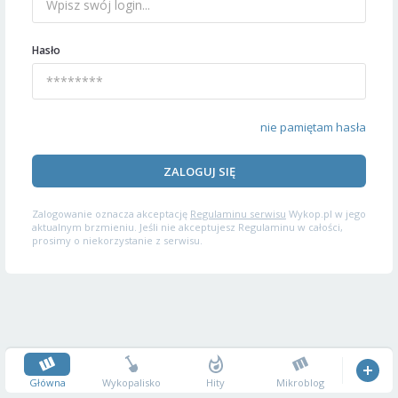
Hasło
nie pamiętam hasła
ZALOGUJ SIĘ
Zalogowanie oznacza akceptację
Regulaminu serwisu
Wykop.pl w jego
aktualnym brzmieniu. Jeśli nie akceptujesz Regulaminu w całości,
prosimy o niekorzystanie z serwisu.
Główna
Wykopalisko
Hity
Mikroblog