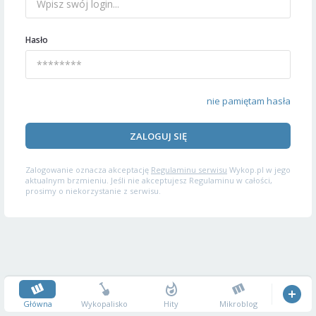
Hasło
nie pamiętam hasła
ZALOGUJ SIĘ
Zalogowanie oznacza akceptację
Regulaminu serwisu
Wykop.pl w jego
aktualnym brzmieniu. Jeśli nie akceptujesz Regulaminu w całości,
prosimy o niekorzystanie z serwisu.
Główna
Wykopalisko
Hity
Mikroblog