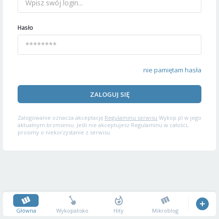
Hasło
nie pamiętam hasła
ZALOGUJ SIĘ
Zalogowanie oznacza akceptację
Regulaminu serwisu
Wykop.pl w jego
aktualnym brzmieniu. Jeśli nie akceptujesz Regulaminu w całości,
prosimy o niekorzystanie z serwisu.
Główna
Wykopalisko
Hity
Mikroblog