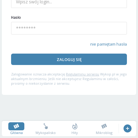
Hasło
nie pamiętam hasła
ZALOGUJ SIĘ
Zalogowanie oznacza akceptację
Regulaminu serwisu
Wykop.pl w jego
aktualnym brzmieniu. Jeśli nie akceptujesz Regulaminu w całości,
prosimy o niekorzystanie z serwisu.
Główna
Wykopalisko
Hity
Mikroblog