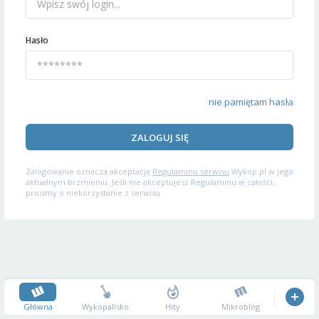
Hasło
nie pamiętam hasła
ZALOGUJ SIĘ
Zalogowanie oznacza akceptację
Regulaminu serwisu
Wykop.pl w jego
aktualnym brzmieniu. Jeśli nie akceptujesz Regulaminu w całości,
prosimy o niekorzystanie z serwisu.
Główna
Wykopalisko
Hity
Mikroblog