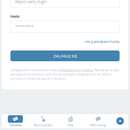
Hasło
nie pamiętam hasła
ZALOGUJ SIĘ
Zalogowanie oznacza akceptację
Regulaminu serwisu
Wykop.pl w jego
aktualnym brzmieniu. Jeśli nie akceptujesz Regulaminu w całości,
prosimy o niekorzystanie z serwisu.
Główna
Wykopalisko
Hity
Mikroblog