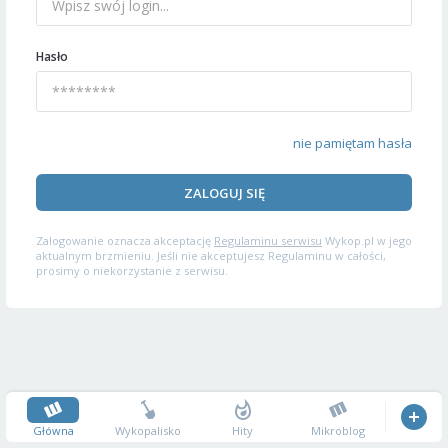
Hasło
nie pamiętam hasła
ZALOGUJ SIĘ
Zalogowanie oznacza akceptację
Regulaminu serwisu
Wykop.pl w jego
aktualnym brzmieniu. Jeśli nie akceptujesz Regulaminu w całości,
prosimy o niekorzystanie z serwisu.
Główna
Wykopalisko
Hity
Mikroblog