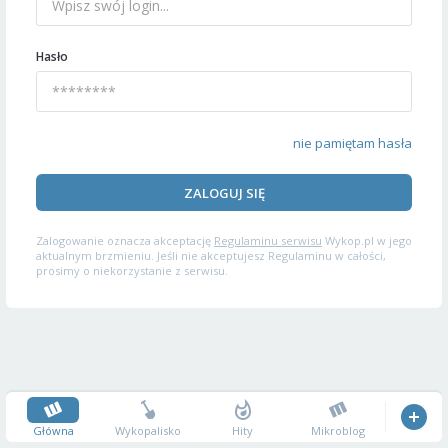
Hasło
nie pamiętam hasła
ZALOGUJ SIĘ
Zalogowanie oznacza akceptację
Regulaminu serwisu
Wykop.pl w jego
aktualnym brzmieniu. Jeśli nie akceptujesz Regulaminu w całości,
prosimy o niekorzystanie z serwisu.
Główna
Wykopalisko
Hity
Mikroblog