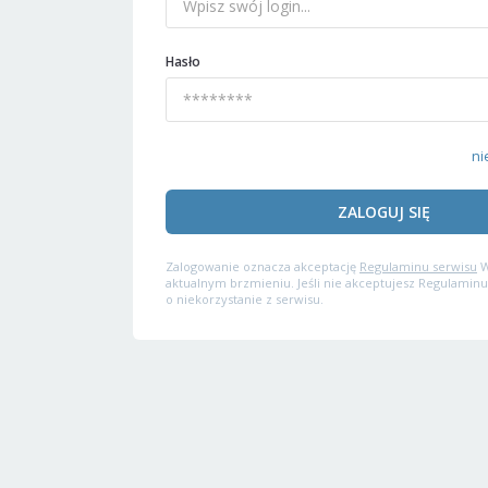
Hasło
ni
ZALOGUJ SIĘ
Zalogowanie oznacza akceptację
Regulaminu serwisu
W
aktualnym brzmieniu. Jeśli nie akceptujesz Regulaminu
o niekorzystanie z serwisu.