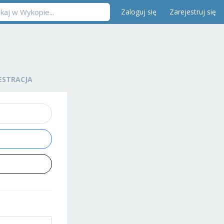
Zaloguj się
Zarejestruj się
ESTRACJA