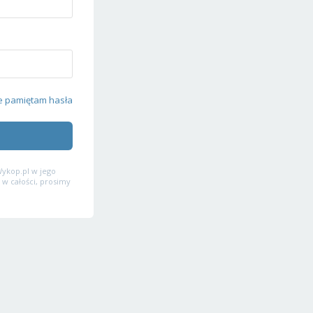
e pamiętam hasła
ykop.pl w jego
 w całości, prosimy