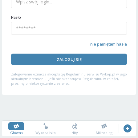
Hasło
nie pamiętam hasła
ZALOGUJ SIĘ
Zalogowanie oznacza akceptację
Regulaminu serwisu
Wykop.pl w jego
aktualnym brzmieniu. Jeśli nie akceptujesz Regulaminu w całości,
prosimy o niekorzystanie z serwisu.
Główna
Wykopalisko
Hity
Mikroblog