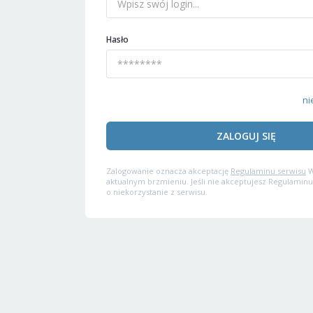
Hasło
ni
ZALOGUJ SIĘ
Zalogowanie oznacza akceptację
Regulaminu serwisu
W
aktualnym brzmieniu. Jeśli nie akceptujesz Regulaminu
o niekorzystanie z serwisu.