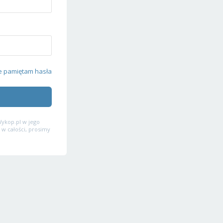
e pamiętam hasła
ykop.pl w jego
 w całości, prosimy