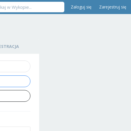
Zaloguj się
Zarejestruj się
ESTRACJA