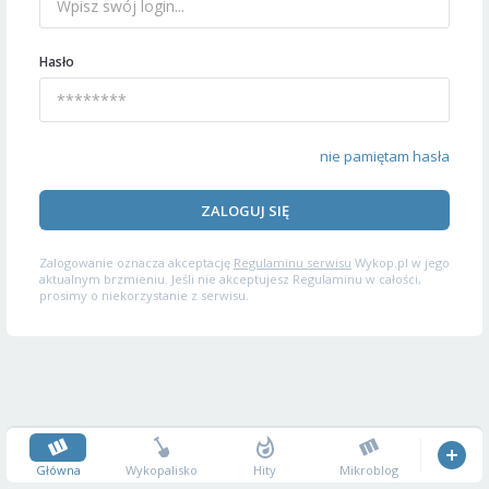
Hasło
nie pamiętam hasła
ZALOGUJ SIĘ
Zalogowanie oznacza akceptację
Regulaminu serwisu
Wykop.pl w jego
aktualnym brzmieniu. Jeśli nie akceptujesz Regulaminu w całości,
prosimy o niekorzystanie z serwisu.
Główna
Wykopalisko
Hity
Mikroblog