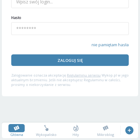
Hasło
nie pamiętam hasła
ZALOGUJ SIĘ
Zalogowanie oznacza akceptację
Regulaminu serwisu
Wykop.pl w jego
aktualnym brzmieniu. Jeśli nie akceptujesz Regulaminu w całości,
prosimy o niekorzystanie z serwisu.
Główna
Wykopalisko
Hity
Mikroblog