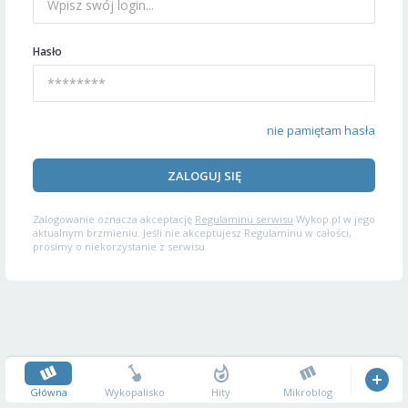
Hasło
nie pamiętam hasła
ZALOGUJ SIĘ
Zalogowanie oznacza akceptację
Regulaminu serwisu
Wykop.pl w jego
aktualnym brzmieniu. Jeśli nie akceptujesz Regulaminu w całości,
prosimy o niekorzystanie z serwisu.
Główna
Wykopalisko
Hity
Mikroblog