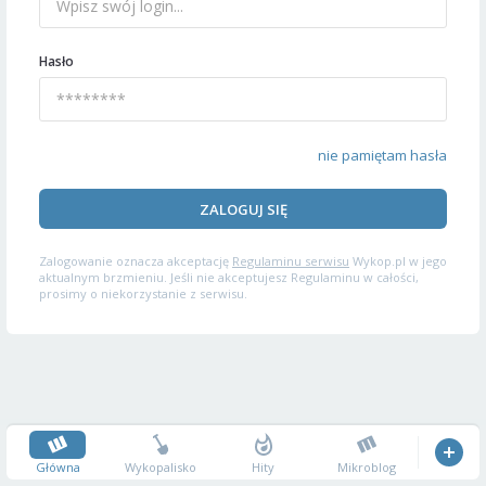
Hasło
nie pamiętam hasła
ZALOGUJ SIĘ
Zalogowanie oznacza akceptację
Regulaminu serwisu
Wykop.pl w jego
aktualnym brzmieniu. Jeśli nie akceptujesz Regulaminu w całości,
prosimy o niekorzystanie z serwisu.
Główna
Wykopalisko
Hity
Mikroblog