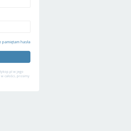
e pamiętam hasła
ykop.pl w jego
 w całości, prosimy