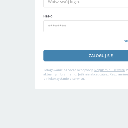
Hasło
ni
ZALOGUJ SIĘ
Zalogowanie oznacza akceptację
Regulaminu serwisu
W
aktualnym brzmieniu. Jeśli nie akceptujesz Regulaminu
o niekorzystanie z serwisu.