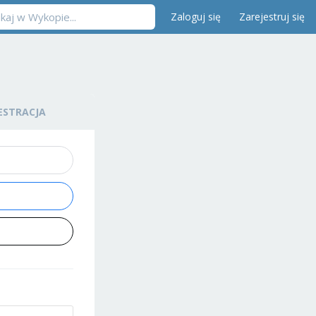
Zaloguj się
Zarejestruj się
ESTRACJA