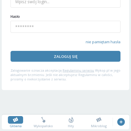
Hasło
nie pamiętam hasła
ZALOGUJ SIĘ
Zalogowanie oznacza akceptację
Regulaminu serwisu
Wykop.pl w jego
aktualnym brzmieniu. Jeśli nie akceptujesz Regulaminu w całości,
prosimy o niekorzystanie z serwisu.
Główna
Wykopalisko
Hity
Mikroblog