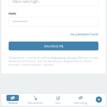
Hasło
nie pamiętam hasła
ZALOGUJ SIĘ
Zalogowanie oznacza akceptację
Regulaminu serwisu
Wykop.pl w jego
aktualnym brzmieniu. Jeśli nie akceptujesz Regulaminu w całości,
prosimy o niekorzystanie z serwisu.
Główna
Wykopalisko
Hity
Mikroblog